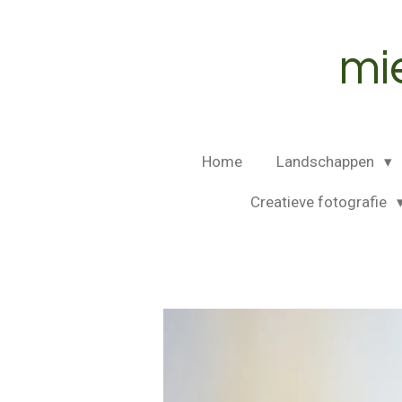
Ga
direct
mi
naar
de
hoofdinhoud
Home
Landschappen
Creatieve fotografie